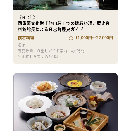
《日出町》
国重要文化財「的山荘」での懐石料理と歴史資
料館館長による日出町歴史ガイド
懐石料理
11,000
円〜
22,000
円
通年
所要時間
日出町ガイド案内：約1時間
的山荘お食事：約2時間