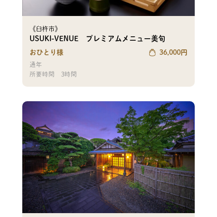
《臼杵市》
USUKI-VENUE プレミアムメニュー美旬
おひとり様
36,000
円
通年
所要時間
3時間