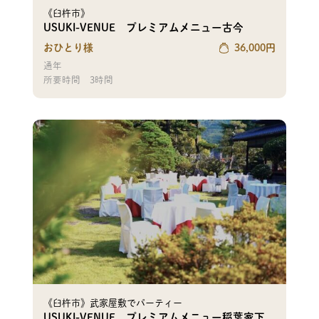
《臼杵市》
USUKI-VENUE プレミアムメニュー古今
おひとり様
36,000
円
通年
所要時間
3時間
《臼杵市》武家屋敷でパーティー
USUKI-VENUE プレミアムメニュー稲葉家下