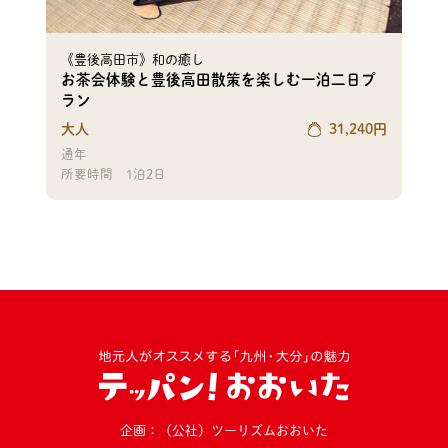
《豊後高田市》和の癒し
お茶会体験と豊後高田散策を楽しむ一泊二日プ
ラン
大人
31,240
円
通年
所要時間
1泊2日
企画：（公社）ツーリズムおおいた