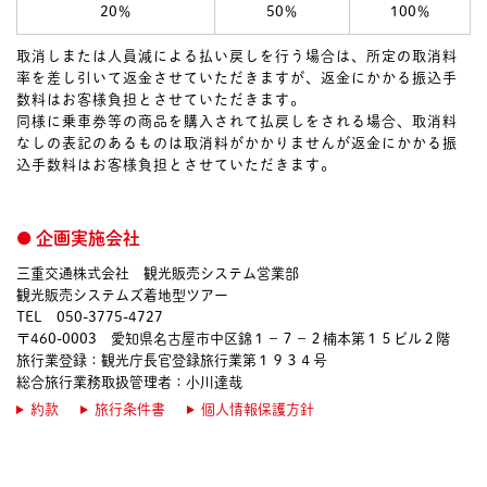
20％
50％
100％
取消しまたは人員減による払い戻しを行う場合は、所定の取消料
率を差し引いて返金させていただきますが、返金にかかる振込手
数料はお客様負担とさせていただきます。
同様に乗車券等の商品を購入されて払戻しをされる場合、取消料
なしの表記のあるものは取消料がかかりませんが返金にかかる振
込手数料はお客様負担とさせていただきます。
企画実施会社
三重交通株式会社 観光販売システム営業部
観光販売システムズ着地型ツアー
TEL 050-3775-4727
〒460-0003 愛知県名古屋市中区錦１－７－２楠本第１５ビル２階
旅行業登録：観光庁長官登録旅行業第１９３４号
総合旅行業務取扱管理者：小川達哉
約款
旅行条件書
個人情報保護方針