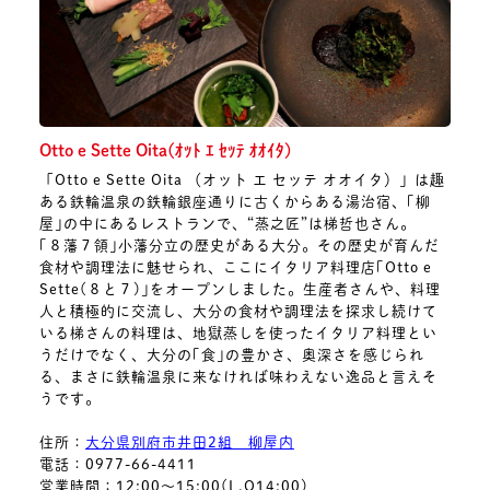
Otto e Sette Oita(ｵｯﾄ ｴ ｾｯﾃ ｵｵｲﾀ)
「Otto e Sette Oita （オット エ セッテ オオイタ）」は趣
ある鉄輪温泉の鉄輪銀座通りに古くからある湯治宿、｢柳
屋｣の中にあるレストランで、“蒸之匠”は梯哲也さん。
｢８藩７領｣小藩分立の歴史がある大分。その歴史が育んだ
食材や調理法に魅せられ、ここにイタリア料理店｢Otto e
Sette(８と７)｣をオープンしました。生産者さんや、料理
人と積極的に交流し、大分の食材や調理法を探求し続けて
いる梯さんの料理は、地獄蒸しを使ったイタリア料理とい
うだけでなく、大分の｢食｣の豊かさ、奥深さを感じられ
る、まさに鉄輪温泉に来なければ味わえない逸品と言えそ
うです。
住所：
大分県別府市井田2組 柳屋内
電話：0977-66-4411
営業時間：12:00～15:00(L.O14:00)