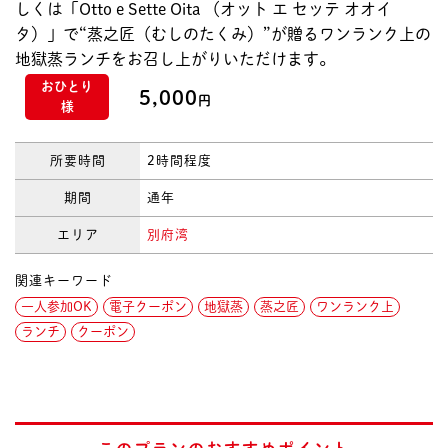
しくは「Otto e Sette Oita （オット エ セッテ オオイ
タ）」で“蒸之匠（むしのたくみ）”が贈るワンランク上の
地獄蒸ランチをお召し上がりいただけます。
おひとり
5,000
円
様
所要時間
2時間程度
期間
通年
エリア
別府湾
関連キーワード
一人参加OK
電子クーポン
地獄蒸
蒸之匠
ワンランク上
ランチ
クーポン